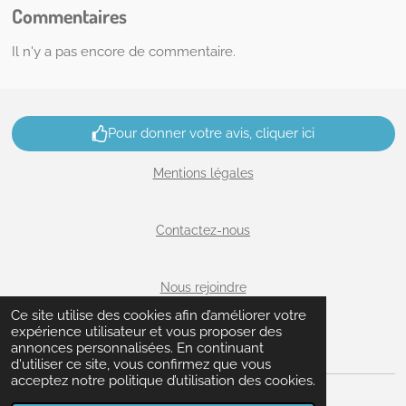
Commentaires
Il n'y a pas encore de commentaire.
Pour donner votre avis, cliquer ici
Mentions légales
Contactez-nous
Nous rejoindre
Ce site utilise des cookies afin d’améliorer votre
expérience utilisateur et vous proposer des
Plan du site
annonces personnalisées. En continuant
d'utiliser ce site, vous confirmez que vous
acceptez notre politique d’utilisation des cookies.
© 2024 - 2026 aufildutemps-lardy