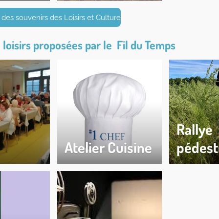
e des souvenirs des Loisirs et Culture
e loisirs proposées par le Fil du Temps
Rallye
Atelier Cuisine
pédest