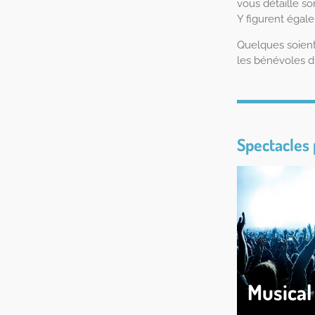
vous détaille son
Y figurent égale
Quelques soient 
les bénévoles 
Spectacles
Musical