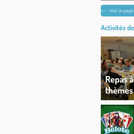
<--- Voir la pag
Activités d
Repas à
thèmes