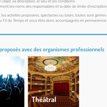
 objet, sa description, le lieu et les conditions.
ment les noms des responsables et la date de limite d'inscription
les activités proposées, spectacles ou loisirs, toutes sont gérées 
du Fil du Temps et vous êtes donc accompagnés en permanence.
 proposés avec des organismes
professionnels
Théâtral