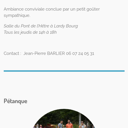
Ambiance conviviale conclue par un petit goûter
sympathique.
Salle du Pont de l’Hêtre à Lardy Bourg
Tous les jeudis de 14h à 18h
Contact : Jean-Pierre BARLIER
06 07 24 05 31
Pétanque