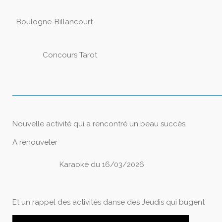
Boulogne-Billancourt
Concours Tarot
Nouvelle activité qui a rencontré un beau succès.
A renouveler
Karaoké du 16/03/2026
Et un rappel des activités danse des Jeudis qui bugent