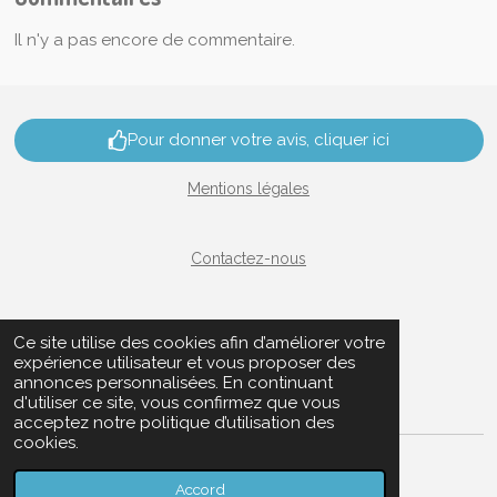
Il n'y a pas encore de commentaire.
Pour donner votre avis, cliquer ici
Mentions légales
Contactez-nous
Nous rejoindre
Ce site utilise des cookies afin d’améliorer votre
expérience utilisateur et vous proposer des
annonces personnalisées. En continuant
Plan du site
d'utiliser ce site, vous confirmez que vous
acceptez notre politique d’utilisation des
cookies.
© 2024 - 2026 aufildutemps-lardy
Propulsé par
Webador
Accord